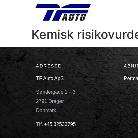
Kemisk risikovurd
ADRESSE
ÅBNI
TF Auto ApS
Perma
Søndergade 1 – 3
2791 Dragør
Danmark
Tlf.
+45 32533795