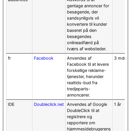
gentage annoncer for
besøgende, der
sandsynligvis vil
konvertere til kunder
baseret på den
besøgendes
onlineadfærd på
tværs af websteder.
fr
Facebook
Anvendes af
3 mdr.
Facebook til at levere
forskellige reklame-
tjenester, herunder
realtids-bud fra
tredjeparts-
annoncører.
IDE
Doubleclick.net
Anvendes af Google
1 år
DoubleClick til at
registrere og
rapportere om
hjemmesidebrugerens