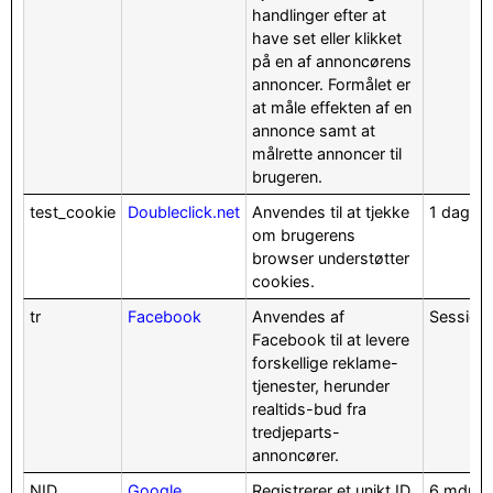
handlinger efter at
have set eller klikket
på en af annoncørens
annoncer. Formålet er
at måle effekten af en
annonce samt at
målrette annoncer til
brugeren.
test_cookie
Doubleclick.net
Anvendes til at tjekke
1 dag
om brugerens
browser understøtter
cookies.
tr
Facebook
Anvendes af
Session
Facebook til at levere
forskellige reklame-
tjenester, herunder
realtids-bud fra
tredjeparts-
annoncører.
NID
Google
Registrerer et unikt ID,
6 mdr.