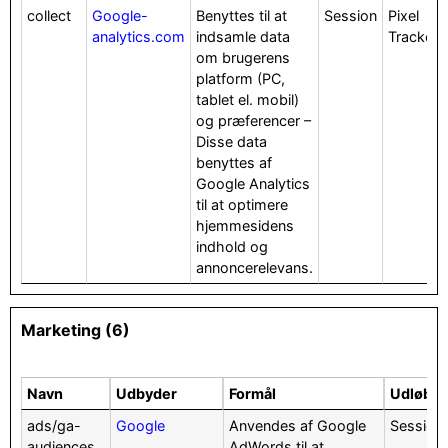
collect
Google-
Benyttes til at
Session
Pixel
analytics.com
indsamle data
Tracker
om brugerens
platform (PC,
tablet el. mobil)
og præferencer –
Disse data
benyttes af
Google Analytics
til at optimere
hjemmesidens
indhold og
annoncerelevans.
Marketing (6)
Navn
Udbyder
Formål
Udløb
ads/ga-
Google
Anvendes af Google
Session
audiences
AdWords til at