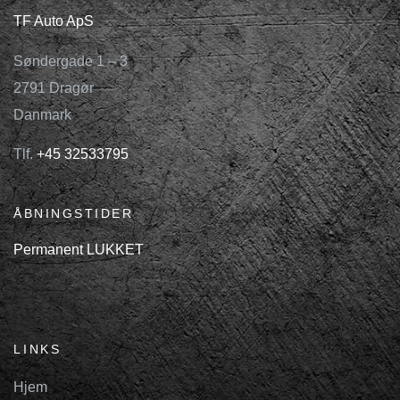
TF Auto ApS
Søndergade 1 – 3
2791 Dragør
Danmark
Tlf.
+45 32533795
ÅBNINGSTIDER
Permanent LUKKET
ÅBNINGSTIDER
LINKS
Hjem