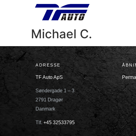
Michael C.
ADRESSE
ÅBNI
TF Auto ApS
Perma
Søndergade 1 – 3
2791 Dragør
Danmark
Tlf.
+45 32533795